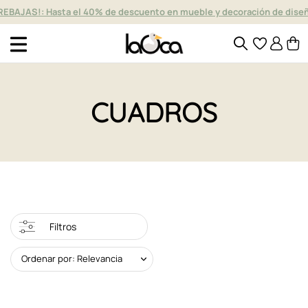
REBAJAS!: Hasta el 40% de descuento en mueble y decoración de dise
CUADROS
Filtros
Ordenar por: Relevancia