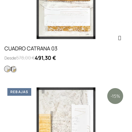
CUADRO CATRANA 03
491,30 €
578,00 €
Desde
Piramide lienzo blanco
Piramide lienzo negro
REBAJAS
-15%