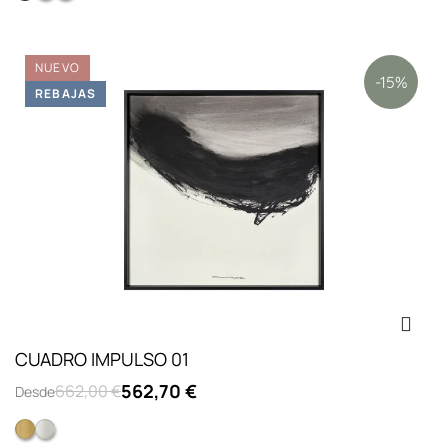
NUEVO
-15%
REBAJAS
CUADRO IMPULSO 01
562,70 €
662,00 €
Desde
Marco altis oro con cristal
Marco altis plata con cristal