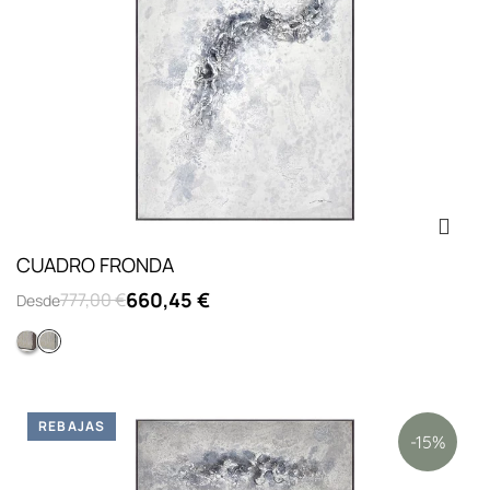
CUADRO FRONDA
660,45 €
777,00 €
Desde
Colección l concrete
Opc.1: sin marco
REBAJAS
-15%