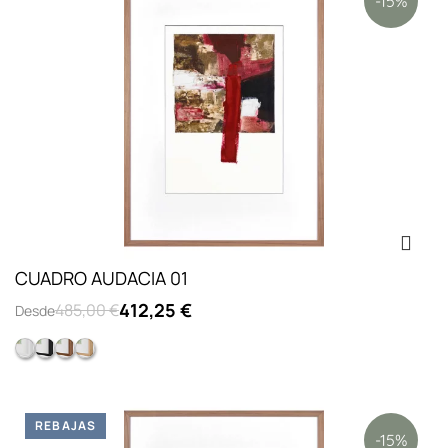
-15%
CUADRO AUDACIA 01
412,25 €
485,00 €
Desde
Caja 09 blanco lacado vitrina
Caja 09 negro lacado vitrina
Caja 09 nogal
Caja 09 roble
REBAJAS
-15%