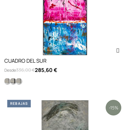
CUADRO DEL SUR
285,60 €
336,00 €
Desde
Opc.2: marco L lacado blanco
Opc.3: marco L lacado negro
Opc.1: sin marco
REBAJAS
-15%