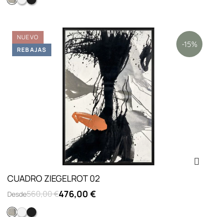
Opc.1: sin marco
Marco L plana blanco lacado
Marco L plana negro lacado
NUEVO
-15%
REBAJAS
CUADRO ZIEGELROT 02
476,00 €
560,00 €
Desde
Opc.1: sin marco
Marco L plana blanco lacado
Marco L plana negro lacado