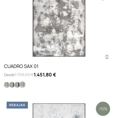
CUADRO SAX 01
1.451,80 €
1.708,00 €
Desde
Opc.2: marco L lacado blanco
Colección l concrete
Opc.3: marco L lacado negro
Opc.1: sin marco
REBAJAS
-15%