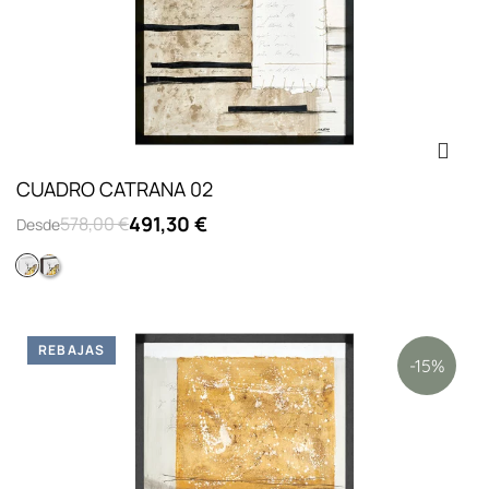
CUADRO CATRANA 02
491,30 €
578,00 €
Desde
Piramide lienzo blanco
Piramide lienzo negro
REBAJAS
-15%