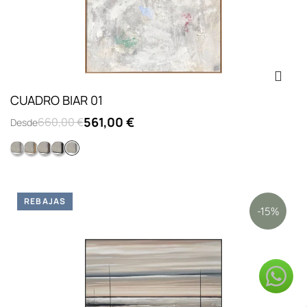
CUADRO BIAR 01
561,00 €
660,00 €
Desde
Opc.2: marco L lacado blanco
Opc.4: marco L chapado roble
Colección l concrete
Opc.3: marco L lacado negro
Opc.1: sin marco
REBAJAS
-15%