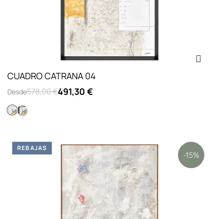
CUADRO CATRANA 04
491,30 €
578,00 €
Desde
Piramide lienzo blanco
Piramide lienzo negro
REBAJAS
-15%