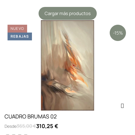
Cargar más productos
NUEVO
-15%
REBAJAS
CUADRO BRUMAS 02
310,25 €
365,00 €
Desde