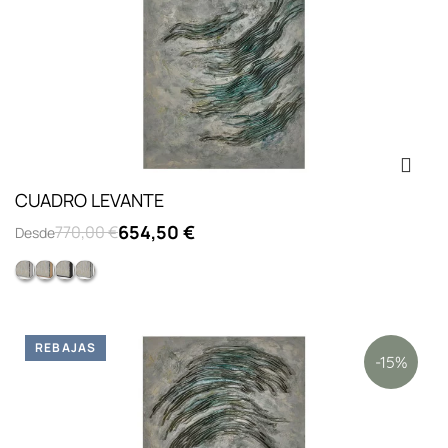
CUADRO LEVANTE
654,50 €
770,00 €
Desde
Opc.2: marco L lacado blanco
Opc.4: marco L chapado roble
Opc.3: marco L lacado negro
Opc.1: sin marco
REBAJAS
-15%