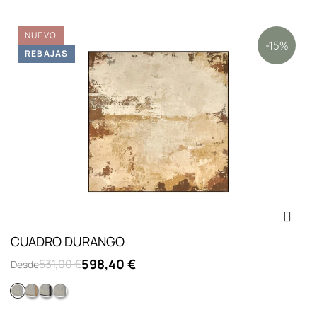
NUEVO
-15%
REBAJAS
CUADRO DURANGO
598,40 €
531,00 €
Desde
Opc.2: marco L lacado blanco
Opc.4: marco L chapado roble
Opc.3: marco L lacado negro
Opc.1: sin marco