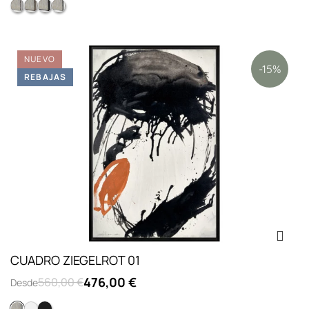
Opc.2: marco L lacado blanco
Colección l chapado nogal
Opc.3: marco L lacado negro
Opc.1: sin marco
NUEVO
-15%
REBAJAS
CUADRO ZIEGELROT 01
476,00 €
560,00 €
Desde