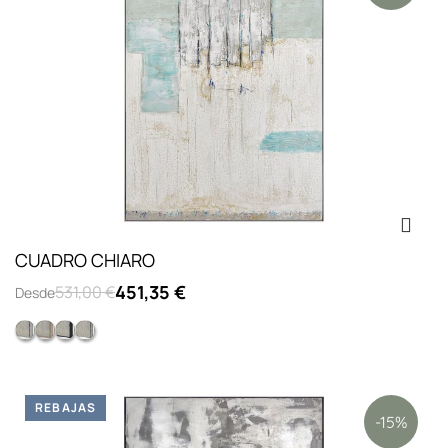
CUADRO CHIARO
451,35 €
531,00 €
Desde
Opc.2: marco L lacado blanco
Colección l chapado haya
Opc.3: marco L lacado negro
Opc.1: sin marco
REBAJAS
-15%