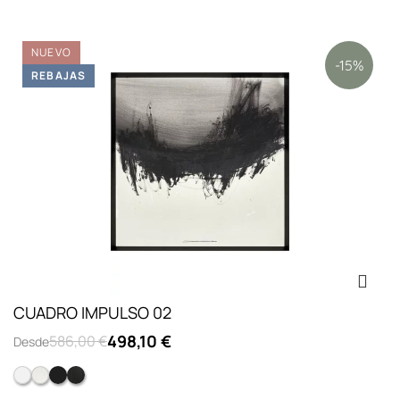
NUEVO
-15%
REBAJAS
CUADRO IMPULSO 02
498,10 €
586,00 €
Desde
Marco pirámide blanco lacado
Marco pirámide blanco poro
Marco pirámide negro lacado
Marco pirámide negro poro