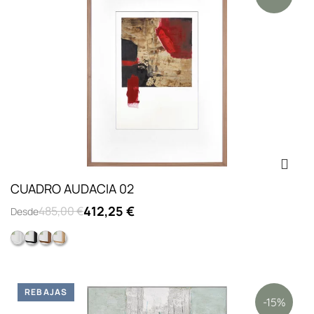
CUADRO AUDACIA 02
412,25 €
485,00 €
Desde
Caja 09 blanco lacado vitrina
Caja 09 negro lacado vitrina
Caja 09 nogal
Caja 09 roble
REBAJAS
-15%