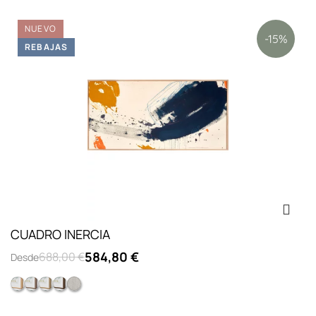
NUEVO
-15%
REBAJAS
CUADRO INERCIA
584,80 €
688,00 €
Desde
Cubo 09 haya
Cubo 09 nogal
Cubo 09 roble
Cubo 09 wengue
Cubo 09 gris decapé