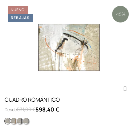
NUEVO
-15%
REBAJAS
CUADRO ROMÁNTICO
598,40 €
531,00 €
Desde
Opc.2: marco L lacado blanco
Opc.4: marco L chapado roble
Opc.3: marco L lacado negro
Opc.1: sin marco