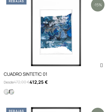
REBAJAS
-15%
CUADRO SINTETIC 01
412,25 €
472,00 €
Desde
Marco Pirámide Cristal Blanco
Marco Pirámide Cristal Negro
REBAJAS