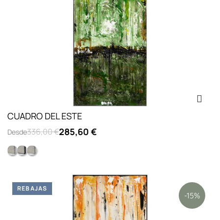
CUADRO DEL ESTE
285,60 €
336,00 €
Desde
Opc.2: marco L lacado blanco
Opc.3: marco L lacado negro
Opc.1: sin marco
REBAJAS
-15%