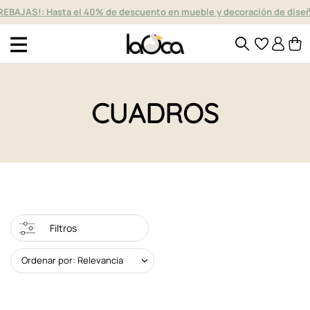
REBAJAS!: Hasta el 40% de descuento en mueble y decoración de dise
CUADROS
Filtros
Ordenar por: Relevancia