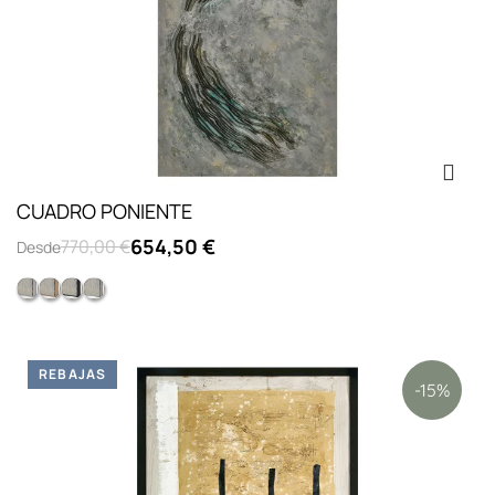
CUADRO PONIENTE
654,50 €
770,00 €
Desde
Opc.2: marco L lacado blanco
Opc.4: marco L chapado roble
Opc.3: marco L lacado negro
Opc.1: sin marco
REBAJAS
-15%