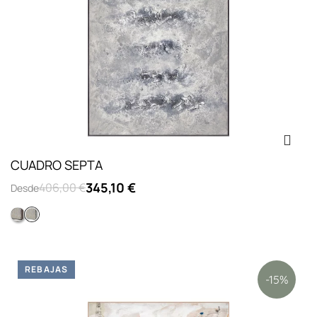
CUADRO SEPTA
345,10 €
406,00 €
Desde
Colección l concrete
Opc.1: sin marco
REBAJAS
-15%