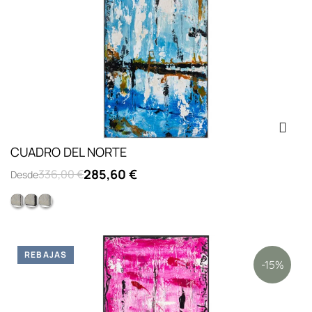
CUADRO DEL NORTE
285,60 €
336,00 €
Desde
Opc.2: marco L lacado blanco
Opc.3: marco L lacado negro
Opc.1: sin marco
REBAJAS
-15%