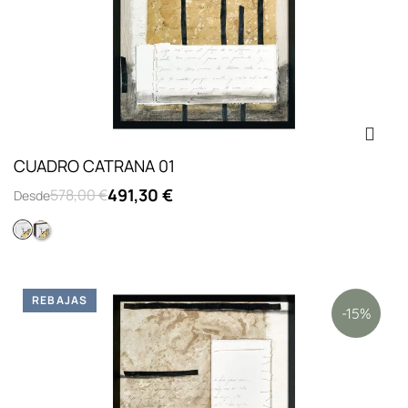
CUADRO CATRANA 01
491,30 €
578,00 €
Desde
Piramide lienzo blanco
Piramide lienzo negro
REBAJAS
-15%