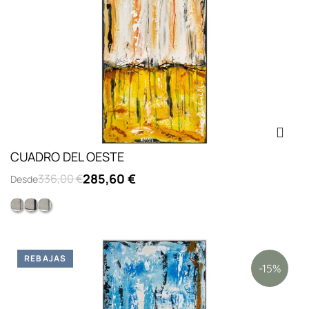
CUADRO DEL OESTE
285,60 €
336,00 €
Desde
Opc.2: marco L lacado blanco
Opc.3: marco L lacado negro
Opc.1: sin marco
REBAJAS
-15%