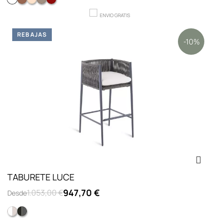
BLANCO
CAFE
CUERDA
GRIS
ROJO
ENVIO GRATIS
REBAJAS
-10%
TABURETE LUCE
947,70 €
1.053,00 €
Desde
BLANCO
NEGRO