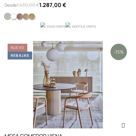
1.287,00 €
1.430,00 €
Desde
LACADO ARENA MATE
LACADO BLANCO MATE
NOGAL AMERICANO 348
ROBLE 680
ROBLE NUDOSO 684
ENVIO GRATIS
MONTAJE GRATIS
NUEVO
-15%
REBAJAS