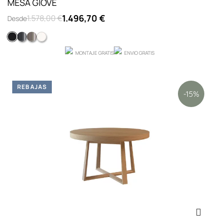
MESA GIOVE
1.496,70 €
1.578,00 €
Desde
Negro
Gris mate
Lacado tortola mate
Lacado blanco optico mate
MONTAJE GRATIS
ENVIO GRATIS
REBAJAS
-15%