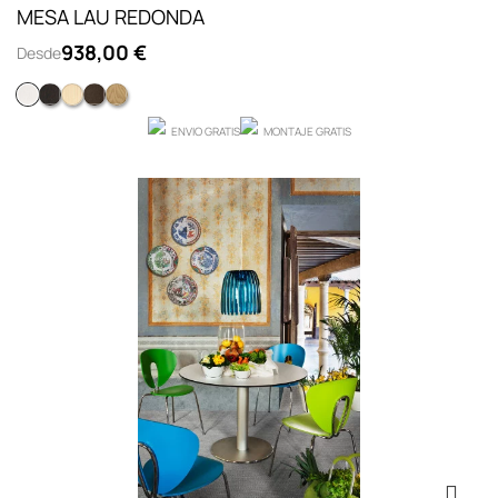
MESA LAU REDONDA
938,00 €
Desde
Fresno teñido blanco
Fresno teñido gris
Fresno natural
Fresno teñido nogal
Fresno teñido roble
ENVIO GRATIS
MONTAJE GRATIS