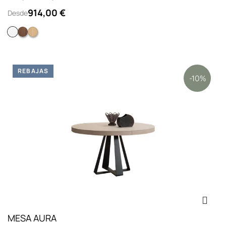
914,00 €
Desde
Lacado blanco
Nogal
Roble
REBAJAS
-10%
MESA AURA