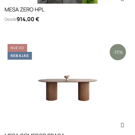
MESA ZERO HPL
914,00 €
Desde
NUEVO
-15%
REBAJAS