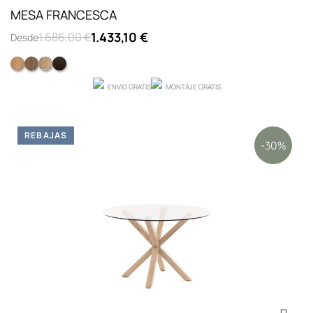
MESA FRANCESCA
1.433,10 €
1.686,00 €
Desde
Roble con nudos
NOGAL NATURAL F5
ROBLE F10
ROBLE F28
ENVIO GRATIS
MONTAJE GRATIS
REBAJAS
-30%