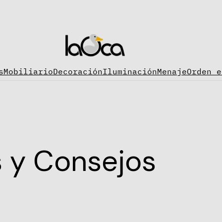
s
Mobiliario
Decoración
Iluminación
Menaje
Orden e
s y Consejos