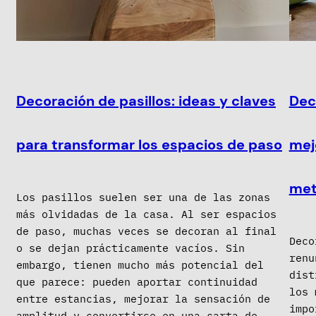
Decoración de pasillos: ideas y claves
Dec
para transformar los espacios de paso
mej
met
Los pasillos suelen ser una de las zonas
más olvidadas de la casa. Al ser espacios
de paso, muchas veces se decoran al final
Deco
o se dejan prácticamente vacíos. Sin
renu
embargo, tienen mucho más potencial del
dist
que parece: pueden aportar continuidad
los 
entre estancias, mejorar la sensación de
impo
amplitud y convertirse en una carta de