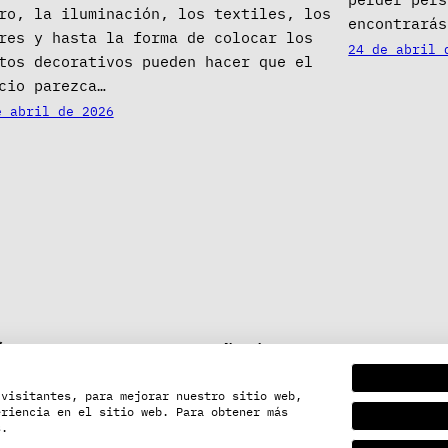
ro, la iluminación, los textiles, los
encontrarás
res y hasta la forma de colocar los
24 de abril 
tos decorativos pueden hacer que el
cio parezca…
e abril de 2026
ón
Nuestra empresa
ontigo
Franquiciar
 visitantes, para mejorar nuestro sitio web,
 de interiorismo y
Tiendas
eriencia en el sitio web. Para obtener más
n
Contacte con nosotros
s.