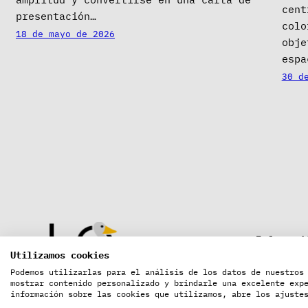
cent
presentación…
colo
18 de mayo de 2026
obje
espa
30 d
Informaci
Utilizamos cookies
40 Años c
Podemos utilizarlas para el análisis de los datos de nuestros
Proyectos
La Oca es una de las
mostrar contenido personalizado y brindarle una excelente exp
decoració
información sobre las cookies que utilizamos, abre los ajuste
Franquicias más importantes y