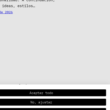
 ideas, estilos…
de 2026
Ayuda
Aceptar todo
Garantía y Devoluciones
Condiciones de compra
No, ajustar
Faqs