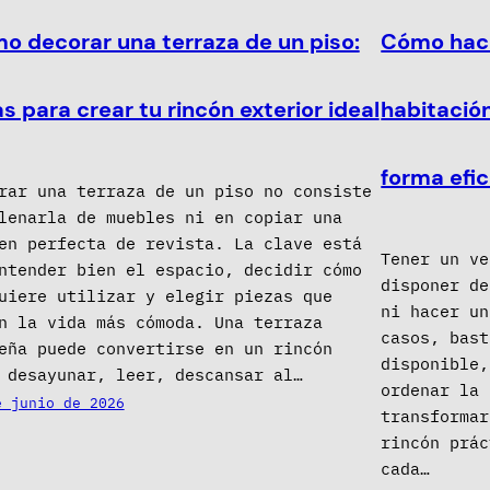
o decorar una terraza de un piso:
Cómo hace
s para crear tu rincón exterior ideal
habitación
forma efic
rar una terraza de un piso no consiste
lenarla de muebles ni en copiar una
en perfecta de revista. La clave está
Tener un ve
ntender bien el espacio, decidir cómo
disponer de
uiere utilizar y elegir piezas que
ni hacer un
n la vida más cómoda. Una terraza
casos, bast
eña puede convertirse en un rincón
disponible,
 desayunar, leer, descansar al…
ordenar la 
e junio de 2026
transformar
rincón prác
cada…