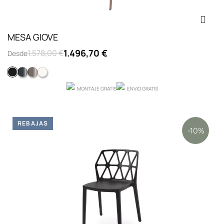
MESA GIOVE
1.496,70 €
1.578,00 €
Desde
Negro
Gris mate
Lacado tortola mate
Lacado blanco optico mate
MONTAJE GRATIS
ENVIO GRATIS
REBAJAS
-10%