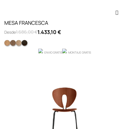
MESA FRANCESCA
1.433,10 €
1.686,00 €
Desde
Roble con nudos
NOGAL NATURAL F5
ROBLE F10
ROBLE F28
ENVIO GRATIS
MONTAJE GRATIS