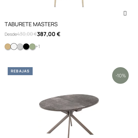
TABURETE MASTERS
387,00 €
430,00 €
Desde
+1
Metalizado oro
Blanco
GRIS
NEGRO
Verde salvia
REBAJAS
-10%