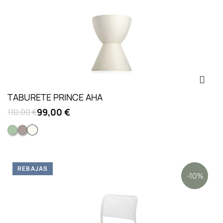
TABURETE PRINCE AHA
99,00 €
110,00 €
Verde hinojo
Gris paloma
Blanco cera
REBAJAS
-10%