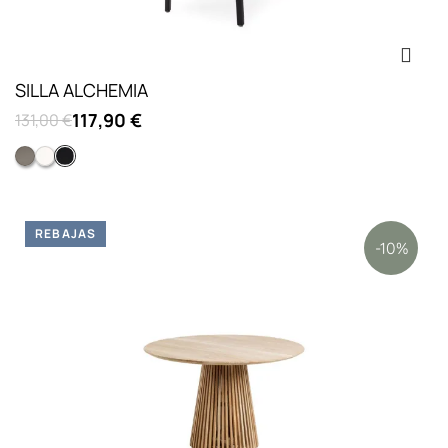
SILLA ALCHEMIA
117,90 €
131,00 €
Tortola
Lacado blanco optico mate
Negro
REBAJAS
-10%