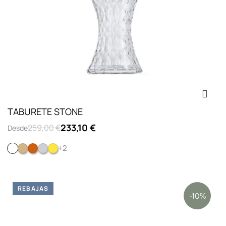
TABURETE STONE
233,10 €
259,00 €
Desde
+2
Cristal
Metalizado oro
Ambar
Ahumado
Amarillo
REBAJAS
-10%