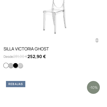
SILLA VICTORIA GHOST
252,90 €
281,00 €
Desde
Cristal
Blanco opaco
Negro opaco
Fume transparente
REBAJAS
-10%