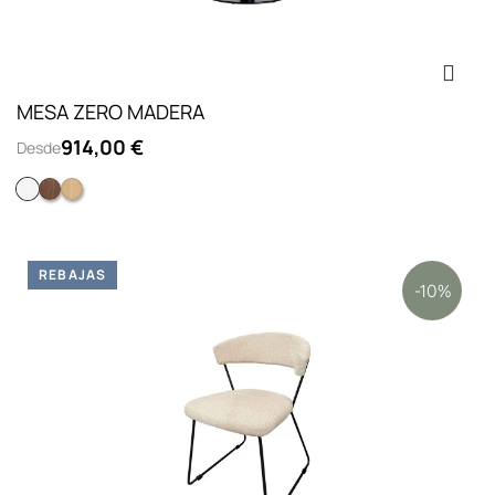
MESA ZERO MADERA
914,00 €
Desde
Lacado blanco
Nogal
Roble
REBAJAS
-10%