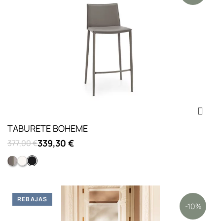
TABURETE BOHEME
339,30 €
377,00 €
Lacado tortola mate
Lacado blanco optico mate
Negro
REBAJAS
-10%