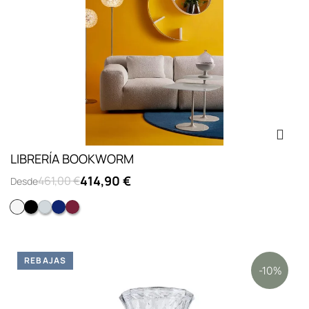
LIBRERÍA BOOKWORM
414,90 €
461,00 €
Desde
Blanco
NEGRO
Aluminio opaco
Azul cobalto
Rojo vino
REBAJAS
-10%