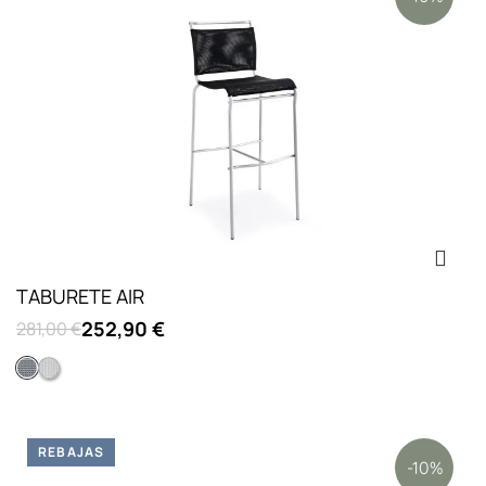
TABURETE AIR
252,90 €
281,00 €
Steel
Gris
REBAJAS
-10%