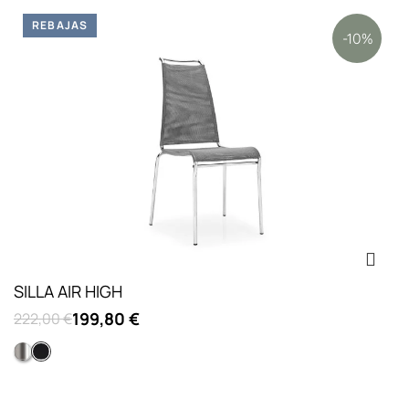
REBAJAS
-10%
SILLA AIR HIGH
199,80 €
222,00 €
Acero satinado
Negro opaco