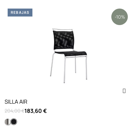
REBAJAS
-10%
SILLA AIR
183,60 €
204,00 €
Acero satinado
Negro opaco