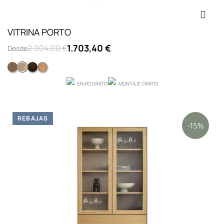
VITRINA PORTO
1.703,40 €
2.004,00 €
Desde
NOGAL NATURAL F5
ROBLE F10
ROBLE F28
Roble con nudos
ENVIO GRATIS
MONTAJE GRATIS
REBAJAS
-15%