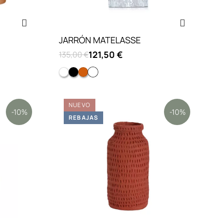
JARRÓN MATELASSE
121,50 €
135,00 €
Blanco brillante
NEGRO
Ambar
Cristal
NUEVO
-10%
-10%
REBAJAS