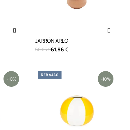
JARRÓN ARLO
61,96 €
68,85 €
REBAJAS
-10%
-10%