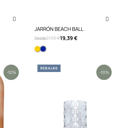
JARRÓN BEACH BALL
19,39 €
21,55 €
Desde
Amarillo
Azul
REBAJAS
-10%
-10%