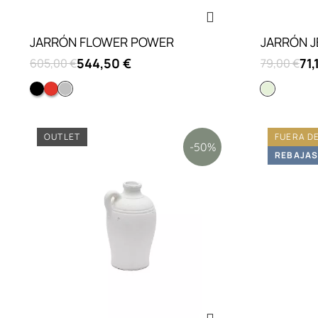
JARRÓN FLOWER POWER
JARRÓN J
544,50 €
71,
605,00 €
79,00 €
Negro opaco
Rojo kartell opaco
Blanco opaco
Verde cl
OUTLET
FUERA D
-50%
REBAJA