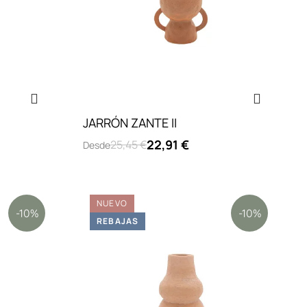
JARRÓN ZANTE II
22,91 €
25,45 €
Desde
NUEVO
-10%
-10%
REBAJAS