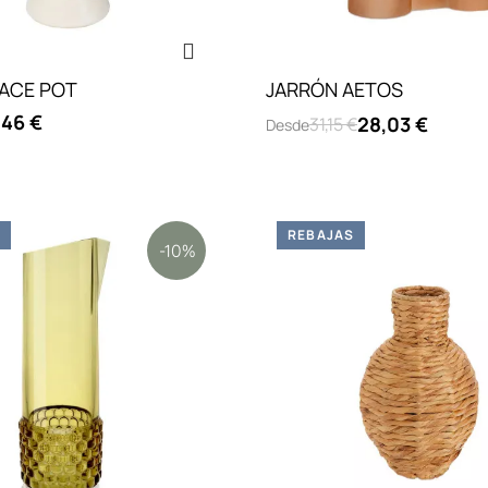
FACE POT
JARRÓN AETOS
,46 €
28,03 €
31,15 €
Desde
S
REBAJAS
-10%