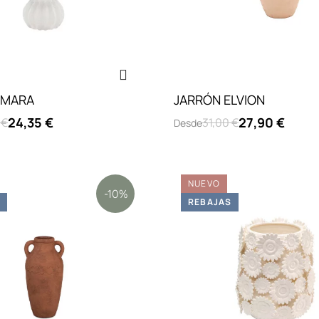
AMARA
JARRÓN ELVION
24,35 €
27,90 €
 €
31,00 €
Desde
NUEVO
-10%
S
REBAJAS