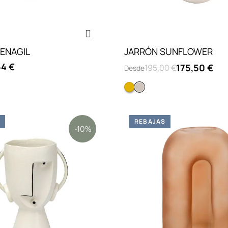
ENAGIL
JARRÓN SUNFLOWER
54 €
175,50 €
195,00 €
Desde
Amarillo
Blanco
S
REBAJAS
-10%