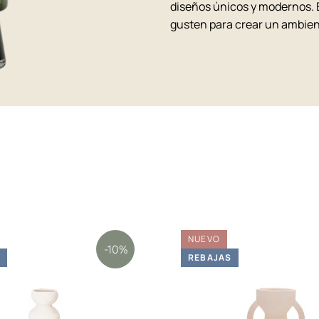
diseños únicos y modernos. E
gusten para crear un ambien
NUEVO
-10%
S
REBAJAS