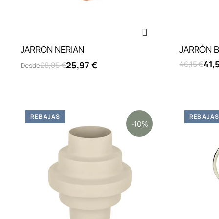
JARRÓN NERIAN
JARRÓN B
41,
46,15 €
25,97 €
28,85 €
Desde
REBAJAS
REBAJA
-10%