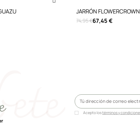
IGUAZU
JARRÓN FLOWERCROWN
67,45 €
74,95 €
e
Acepto los
términos y condicion
er