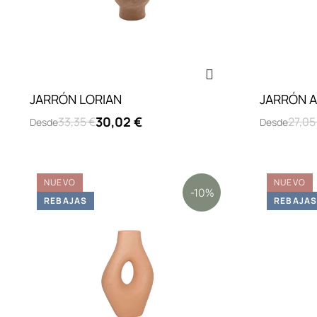
JARRÓN LORIAN
JARRÓN 
30,02 €
33,35 €
27,05
Desde
Desde
NUEVO
NUEVO
-10%
REBAJAS
REBAJA