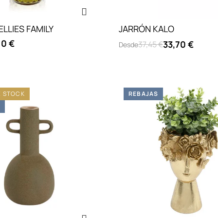
ELLIES FAMILY
JARRÓN KALO
10 €
33,70 €
37,45 €
Desde
aro transparente
E STOCK
REBAJAS
S