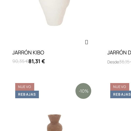
JARRÓN KIBO
JARRÓN 
81,31 €
90,35 €
36,15
Desde
NUEVO
NUEVO
-10%
REBAJAS
REBAJA