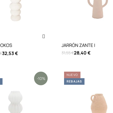
DOKOS
JARRÓN ZANTE I
28,40 €
31,55 €
32,53 €
 €
NUEVO
-10%
S
REBAJAS