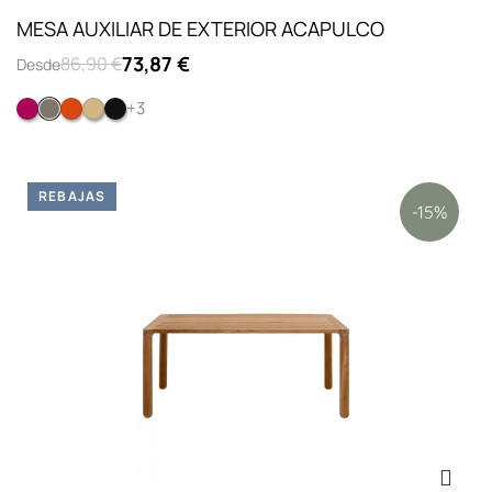
MESA AUXILIAR DE EXTERIOR ACAPULCO
73,87 €
86,90 €
Desde
+3
Rosa
Greige
Naranja
Amarillo
Negro
REBAJAS
-15%