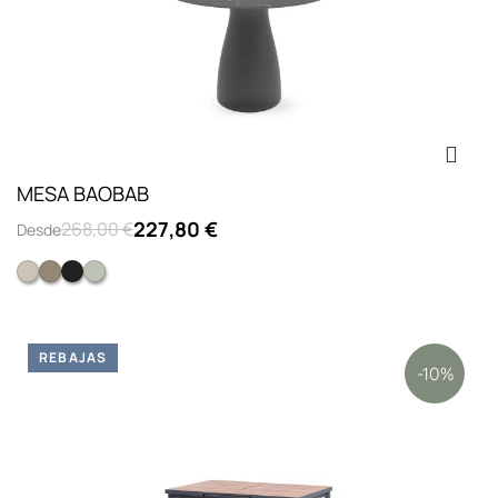
MESA BAOBAB
227,80 €
268,00 €
Desde
Marfil
Arena
Negro
Gris verdoso
REBAJAS
-10%