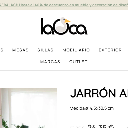
REBAJAS!: Hasta el 40% de descuento en mueble y decoración de dise
AS
MESAS
SILLAS
MOBILIARIO
EXTERIOR
MARCAS
OUTLET
JARRÓN 
Medida ø14,5x30,5 cm
24,35 €