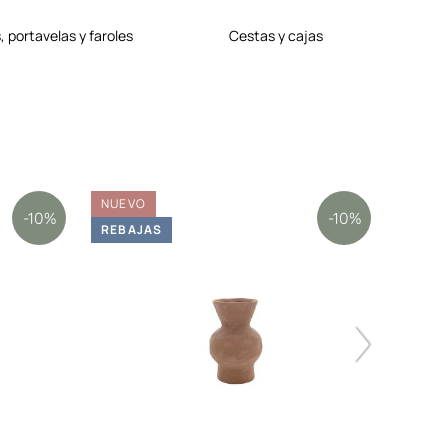
, portavelas y faroles
cestas y cajas
NUEVO
NUEV
-10%
-10%
REBAJAS
REBA