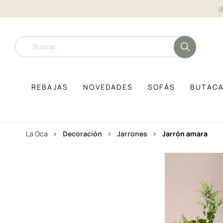
¡
REBAJAS
NOVEDADES
SOFÁS
BUTAC
La Oca
decoración
jarrones
jarrón amara