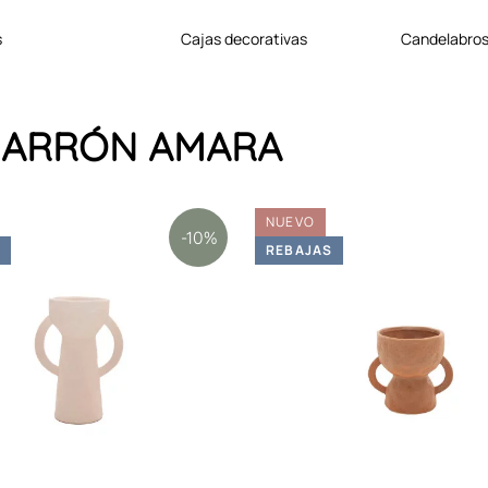
s
cajas decorativas
candelabros
a JARRÓN AMARA
NUEVO
-10%
S
REBAJAS