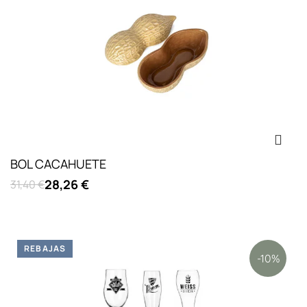
BOL CACAHUETE
28,26 €
31,40 €
REBAJAS
-10%