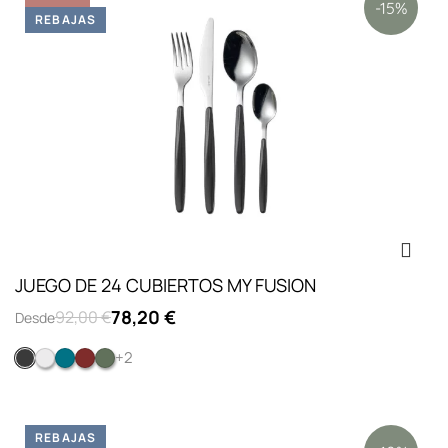
-15%
REBAJAS
JUEGO DE 24 CUBIERTOS MY FUSION
78,20 €
92,00 €
Desde
+2
Negro
Blanco
Azul
Rojo
Verde
REBAJAS