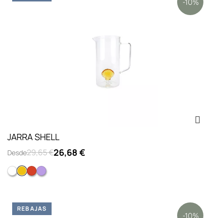
-10%
JARRA SHELL
26,68 €
29,65 €
Desde
Blanco
Amarillo
Ambar
Lila
REBAJAS
-10%