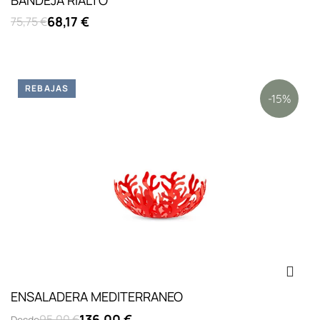
BANDEJA RIALTO
68,17 €
75,75 €
REBAJAS
-15%
ENSALADERA MEDITERRANEO
136,00 €
95,00 €
Desde