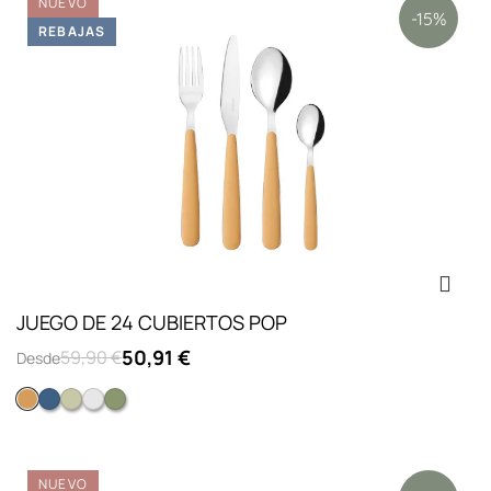
NUEVO
-15%
REBAJAS
JUEGO DE 24 CUBIERTOS POP
50,91 €
59,90 €
Desde
Naranja
Azul Oscuro
Verde Claro
Blanco
Verde Oscuro
NUEVO