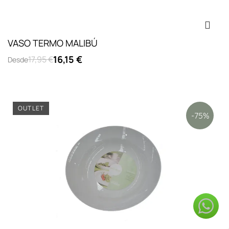
VASO TERMO MALIBÚ
16,15 €
17,95 €
Desde
OUTLET
-75%