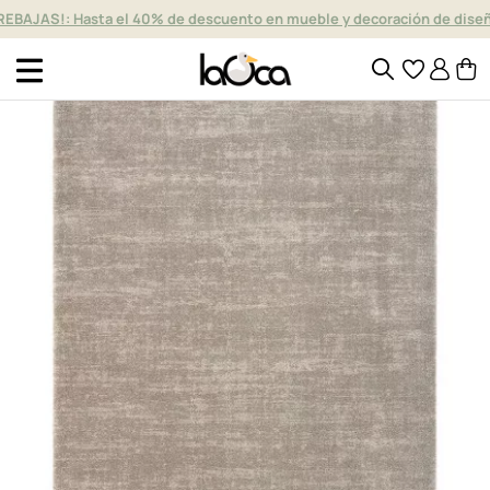
REBAJAS!: Hasta el 40% de descuento en mueble y decoración de dise