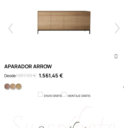
APARADOR ARROW
A
1.561,45 €
1.837,00 €
Desde
D
Nogal
Roble
Roble con nudos
ENVIO GRATIS
MONTAJE GRATIS