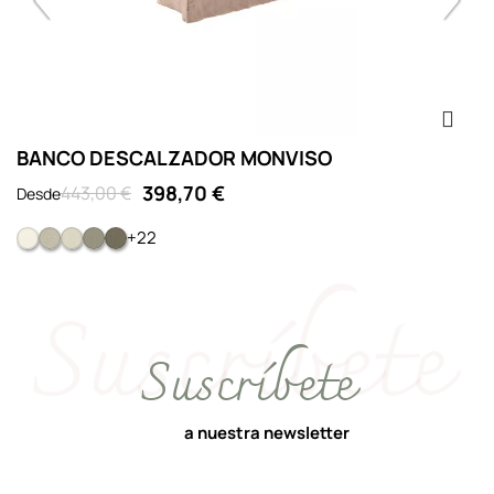
BANCO DESCALZADOR MONVISO
B
2
398,70 €
443,00 €
Desde
+22
JR BLANCO
JR NATURAL
JR CREMA
JR ARENA
JR VISON
Suscríbete
a nuestra newsletter