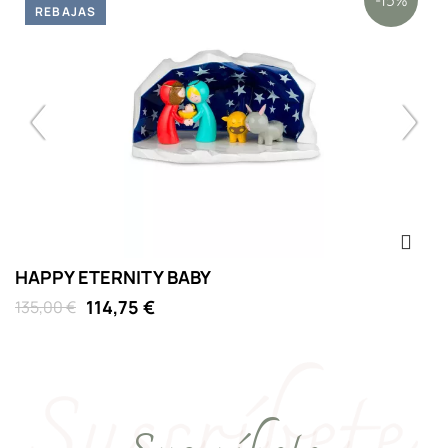
-15%
REBAJAS
HAPPY ETERNITY BABY
F
114,75 €
135,00 €
6