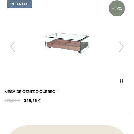
REBAJAS
-15%
MESA DE CENTRO QUEBEC II
S
D
423,00 €
359,55 €