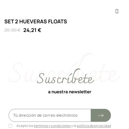
SET 2 HUEVERAS FLOATS
P
24,21 €
26,90 €
12
Suscríbete
a nuestra newsletter
Acepto los
términos y condiciones
y la
política de privacidad