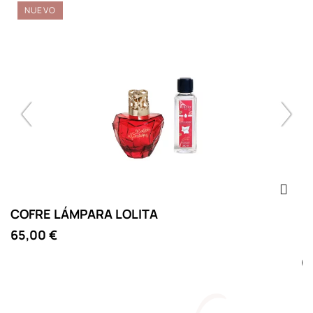
NUEVO
COFRE LÁMPARA LOLITA
C
65,00 €
D