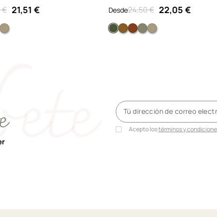
21,51 €
22,05 €
 €
24,50 €
Desde
n
jo
Liso verde
Liso marrón grisáceo
Verde
Marrón
Rojo
Liso verde
Liso marrón grisá
e
Acepto los
términos y condicion
er