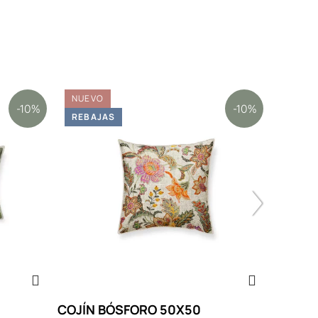
NUEVO
NUEV
-10%
-10%
REBAJAS
REBA
COJÍN BÓSFORO 50X50
COJÍN 