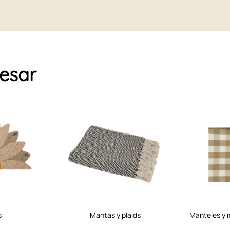
resar
s
mantas y plaids
manteles y