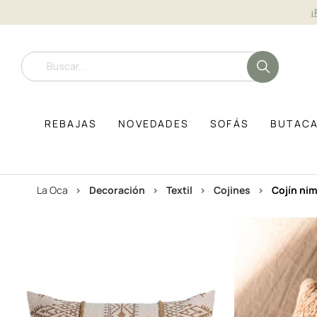
¡
REBAJAS
NOVEDADES
SOFÁS
BUTAC
La Oca
decoración
textil
cojines
cojín ni