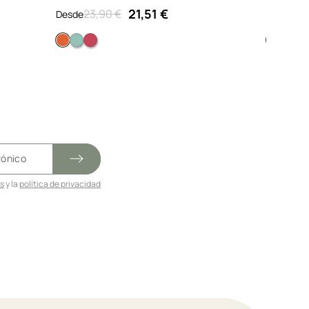
21,51 €
23,90 €
21,
Desde
Desde
ceo
Naranja
Azul
Rojo
Verde
Bl
es
y la
política de privacidad