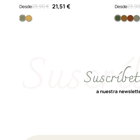
21,51 €
23,90 €
23,90
Desde
Desde
Verde
Naranja
Verde
Marró
Ro
Suscríbet
a nuestra newslett