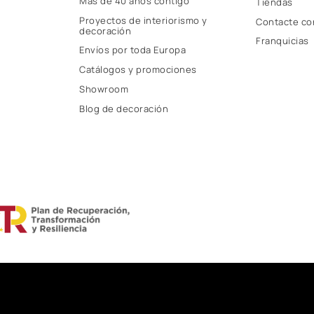
Más de 40 años contigo
Tiendas
Proyectos de interiorismo y
Contacte co
decoración
Franquicias
Envíos por toda Europa
Catálogos y promociones
Showroom
Blog de decoración