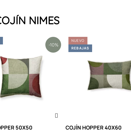
 COJÍN NIMES
S
NUEVO
-10%
REBAJAS
OPPER 50X50
COJÍN HOPPER 40X60