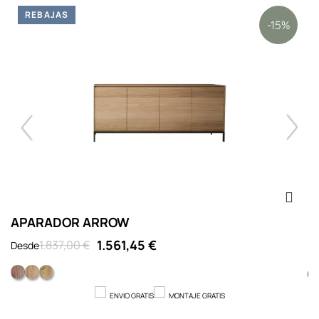
REBAJAS
-15%
APARADOR ARROW
A
1.561,45 €
1.837,00 €
Desde
D
Nogal
Roble
Roble con nudos
ENVIO GRATIS
MONTAJE GRATIS