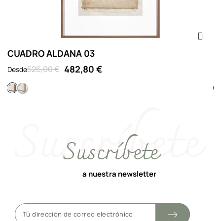
CUADRO ALDANA 03
C
482,80 €
526,00 €
Desde
D
Cubo 09 nogal vitrina
Cubo 09 roble vitrina
Suscríbete
a nuestra newsletter