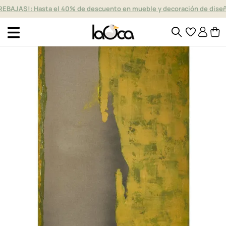
REBAJAS!: Hasta el 40% de descuento en mueble y decoración de dise