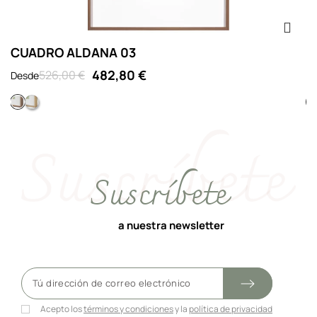
CUADRO ALDANA 03
C
482,80 €
526,00 €
Desde
D
Cubo 09 nogal vitrina
Cubo 09 roble vitrina
Suscríbete
a nuestra newsletter
Acepto los
términos y condiciones
y la
política de privacidad