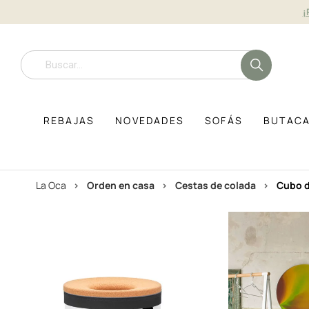
¡
REBAJAS
NOVEDADES
SOFÁS
BUTAC
La Oca
orden en casa
cestas de colada
cubo 