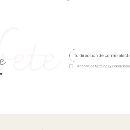
Beige
e
Acepto los
términos y condicion
er