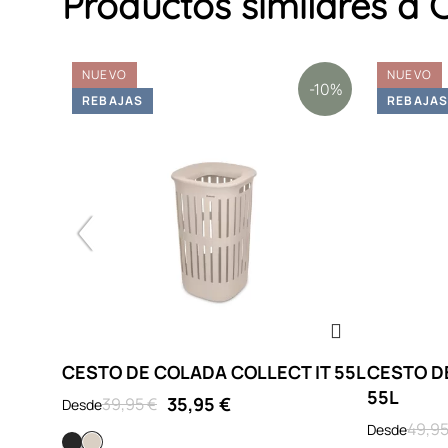
Productos similares 
NUEVO
NUEVO
-10%
-10%
REBAJAS
REBAJA
 IT 40L
CESTO DE COLADA COLLECT IT 55L
CESTO DE
55L
35,95 €
39,95 €
Desde
49,95
Desde
Negro
Soft Beige