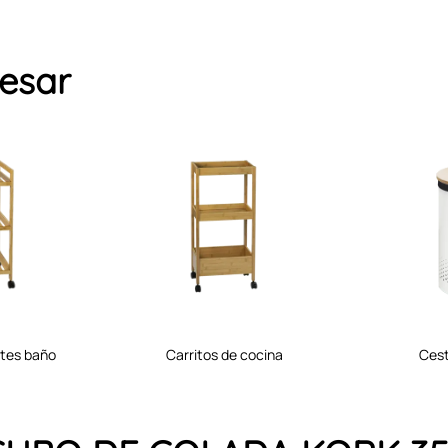
resar
retes baño
carritos de cocina
ces