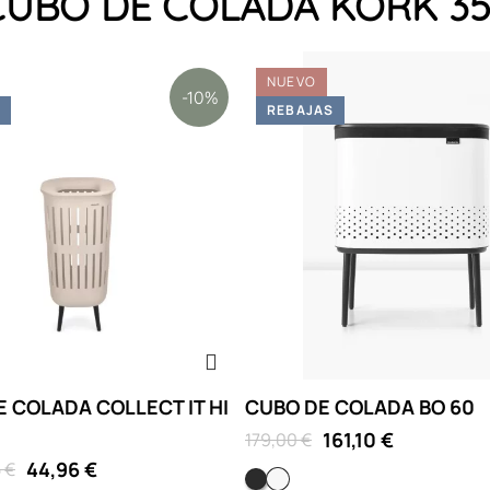
a CUBO DE COLADA KORK 3
NUEVO
-10%
S
REBAJAS
 COLADA COLLECT IT HI
CUBO DE COLADA BO 60
161,10 €
179,00 €
44,96 €
 €
Negro Mate
Blanco