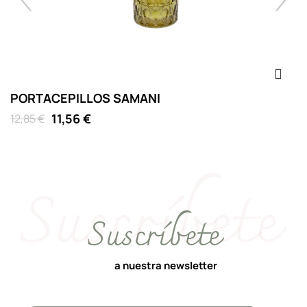
PORTACEPILLOS SAMANI
D
11,56 €
12,85 €
15
Suscríbete
a nuestra newsletter