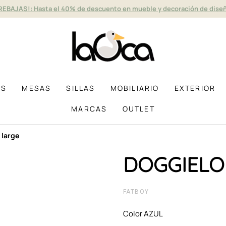
REBAJAS!: Hasta el 40% de descuento en mueble y decoración de dise
AS
MESAS
SILLAS
MOBILIARIO
EXTERIOR
MARCAS
OUTLET
 large
DOGGIELO
FATBOY
Color AZUL