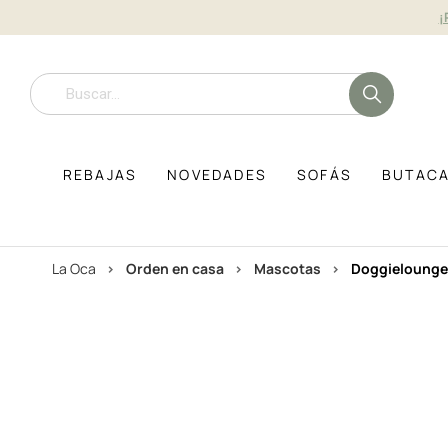
¡
REBAJAS
NOVEDADES
SOFÁS
BUTAC
La Oca
orden en casa
mascotas
doggielounge