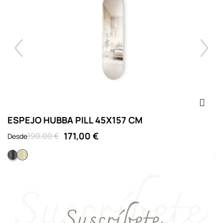
ESPEJO HUBBA PILL 45X157 CM
E
171,00 €
190,00 €
Desde
D
Titanio
Dorado
Suscríbete