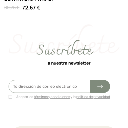
72,67 €
80,75 €
4
Suscríbete
a nuestra newsletter
Acepto los
términos y condiciones
y la
política de privacidad