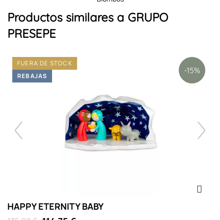
Productos similares a GRUPO
PRESEPE
FUERA DE STOCK
-15%
REBAJAS
HAPPY ETERNITY BABY
F