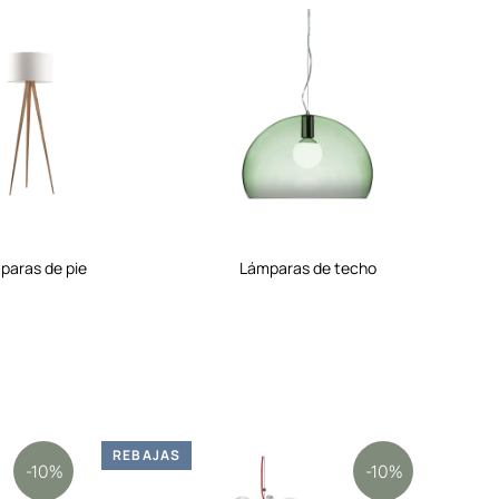
mparas de pie
lámparas de techo
REBAJAS
REBA
-10%
-10%