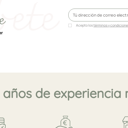
e
Acepto los
términos y condicion
er
 años de experiencia 