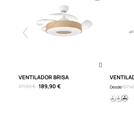
VENTILADOR BRISA
VENTILA
189,90 €
211,00 €
107,4
Desde
Cromad
Dorad
Ne