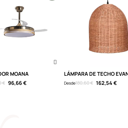
DOR MOANA
LÁMPARA DE TECHO EVA
96,66 €
162,54 €
0 €
180,60 €
Desde
o
o
gro