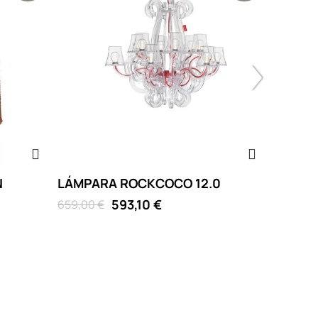
N
LÁMPARA ROCKCOCO 12.0
LÁMPA
593,10 €
659,00 €
75,85 €