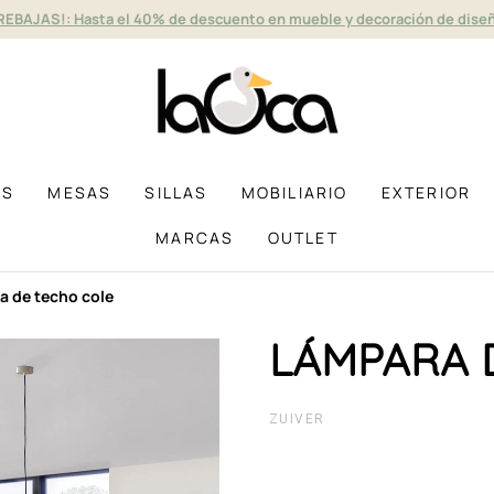
REBAJAS!: Hasta el 40% de descuento en mueble y decoración de dise
AS
MESAS
SILLAS
MOBILIARIO
EXTERIOR
MARCAS
OUTLET
a de techo cole
LÁMPARA 
ZUIVER