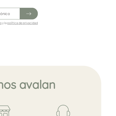
es
y la
política de privacidad
nos avalan