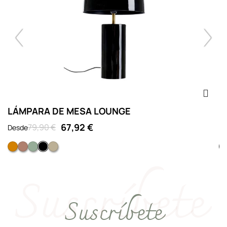
LÁMPARA DE MESA LOUNGE
L
67,92 €
79,90 €
Desde
D
Curry
Terracota
Verde sage
Negro
Crudo
Suscríbete