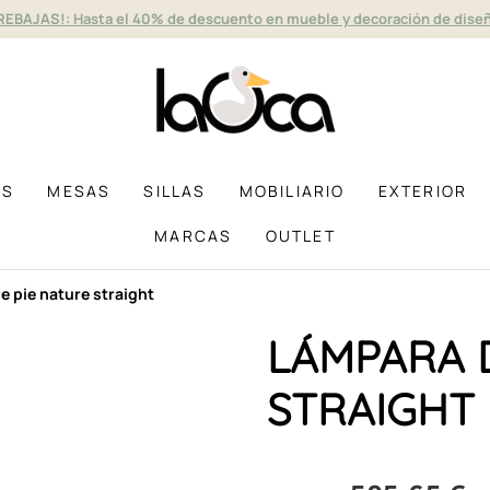
REBAJAS!: Hasta el 40% de descuento en mueble y decoración de dise
AS
MESAS
SILLAS
MOBILIARIO
EXTERIOR
MARCAS
OUTLET
e pie nature straight
LÁMPARA 
STRAIGHT