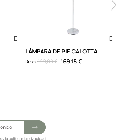
LÁMPARA DE PIE CALOTTA
LÁMPA
BALL
169,15 €
199,00 €
Desde
199,00 
es
y la
política de privacidad