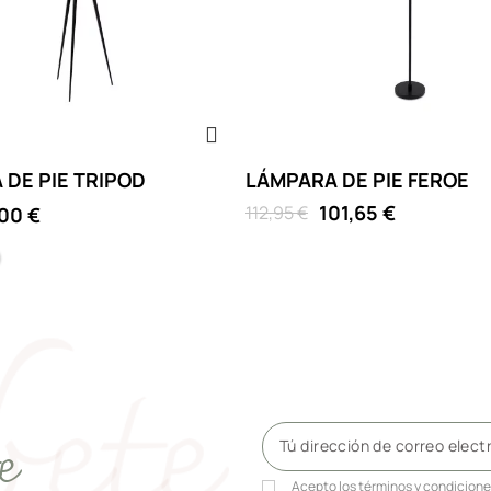
 DE PIE TRIPOD
LÁMPARA DE PIE FEROE
101,65 €
112,95 €
00 €
ras y pantalla gris
negras y pantalla negra
as marsala y pantalla marsala
Patas beige y pantalla beige
e
Acepto los
términos y condicion