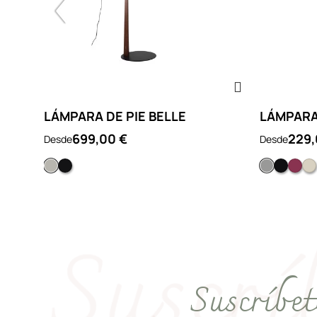
LÁMPARA DE PIE BELLE
LÁMPARA
699,00 €
229,
Desde
Desde
Beige
Negro
Patas neg
Patas 
Pat
Suscríbet