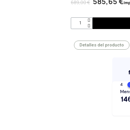
585,65 €
689,00 €
Imp
Detalles del producto