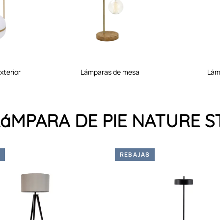
xterior
lámparas de mesa
lá
a LáMPARA DE PIE NATURE 
S
REBAJAS