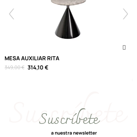
MESA AUXILIAR RITA
M
314,10 €
349,00 €
D
Suscríbete
a nuestra newsletter