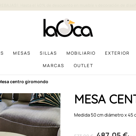
Muebles y decoración de diseño desde hace más de 40 años
AS
MESAS
SILLAS
MOBILIARIO
EXTERIOR
MARCAS
OUTLET
mesa centro giromondo
MESA CEN
Medida 50 cm diámetro x 45 
487,05 €