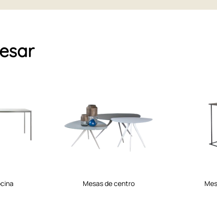
resar
ocina
mesas de centro
me