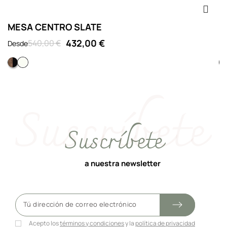
MESA CENTRO SLATE
M
432,00 €
540,00 €
Desde
D
Nogal melamina y negro
Blanco
Suscríbete
a nuestra newsletter
Acepto los
términos y condiciones
y la
política de privacidad