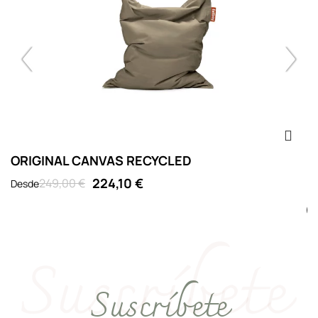
ORIGINAL CANVAS RECYCLED
J
224,10 €
249,00 €
Desde
D
Suscríbete