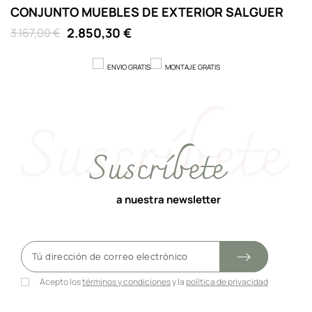
CONJUNTO MUEBLES DE EXTERIOR SALGUER
C
2.850,30 €
3.167,00 €
3
ENVIO GRATIS
MONTAJE GRATIS
Suscríbete
a nuestra newsletter
Acepto los
términos y condiciones
y la
política de privacidad