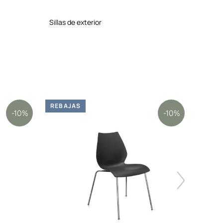
sillas de exterior
REBAJAS
REBA
-10%
-10%