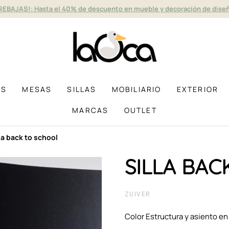
REBAJAS!: Hasta el 40% de descuento en mueble y decoración de dise
AS
MESAS
SILLAS
MOBILIARIO
EXTERIOR
MARCAS
OUTLET
illa back to school
SILLA BAC
ZUIVER
Color Estructura y asiento en