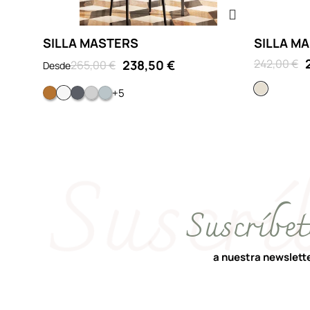
SILLA MASTERS
SILLA M
242,00 €
238,50 €
265,00 €
Desde
Beige
+5
Cobre metalizado
Blanco
Metalizado titanio
GRIS
Metalizado cromado
Suscríbet
a nuestra newslett