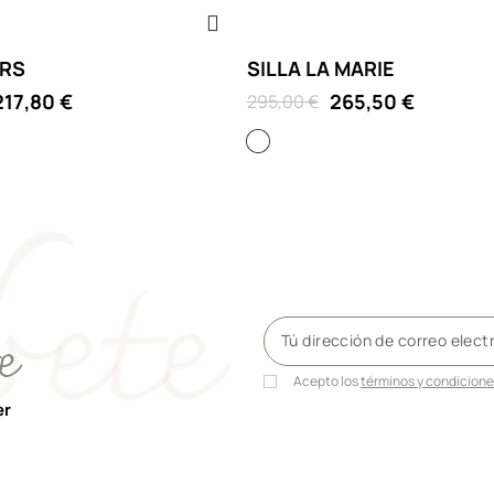
ARS
SILLA LA MARIE
217,80 €
265,50 €
295,00 €
Cristal
e
Acepto los
términos y condicion
er