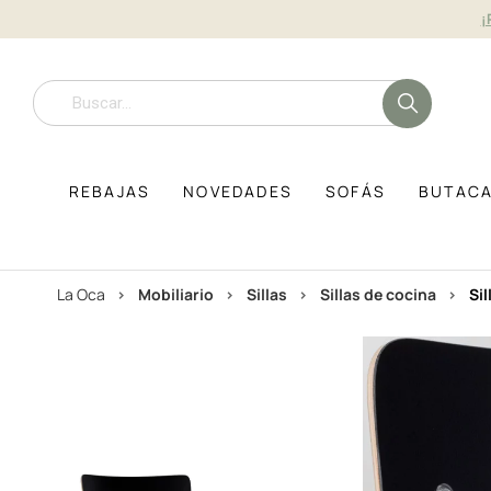
¡
REBAJAS
NOVEDADES
SOFÁS
BUTAC
La Oca
mobiliario
sillas
sillas de cocina
s