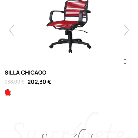
SILLA CHICAGO
S
202,30 €
238,00 €
D
Rojo