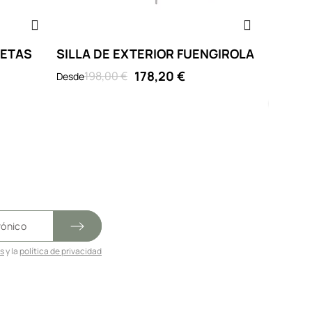
UETAS
SILLA DE EXTERIOR FUENGIROLA
SILLA 
178,20 €
198,00 €
94
Desde
Desde
Taupe
Ant
es
y la
política de privacidad