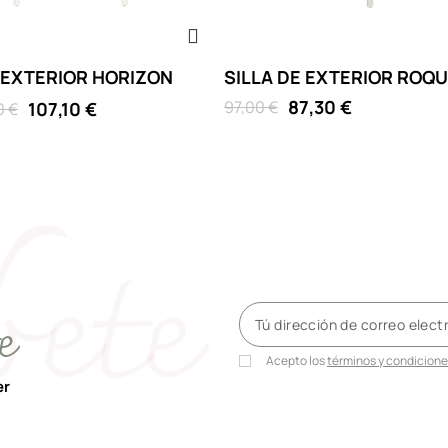
E EXTERIOR HORIZON
SILLA DE EXTERIOR ROQ
87,30 €
97,00 €
107,10 €
0 €
pardo
rde
e
Acepto los
términos y condicion
er