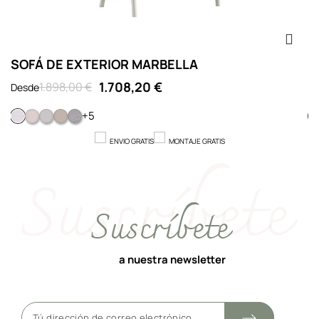
SOFÁ DE EXTERIOR MARBELLA
S
1.708,20 €
1.898,00 €
Desde
D
+5
701 BLANCO
702 MARFIL
703 SILVER
704 MARMOL
705 PIEDRA
ENVIO GRATIS
MONTAJE GRATIS
Suscríbete
a nuestra newsletter