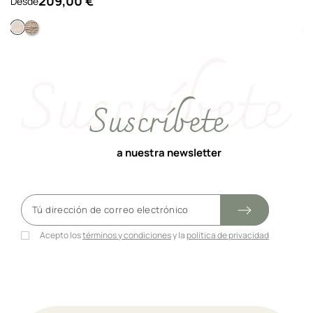
209,00 €
Desde
D
Beige
Marrón
Suscríbete
a nuestra newsletter
Acepto los
términos y condiciones
y la
política de privacidad