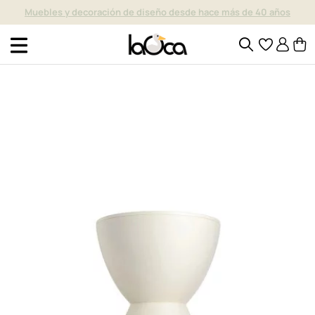
Muebles y decoración de diseño desde hace más de 40 años