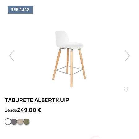
REBAJAS
TABURETE ALBERT KUIP
T
1
249,00 €
Desde
Blanco
Gris oscuro
Taupe
Verde