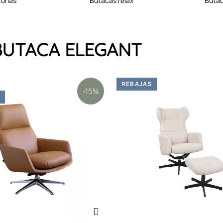
torias
butacas relax
buta
a BUTACA ELEGANT
REBAJAS
-15%
S