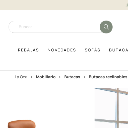
¡
REBAJAS
NOVEDADES
SOFÁS
BUTAC
La Oca
mobiliario
butacas
butacas reclinables