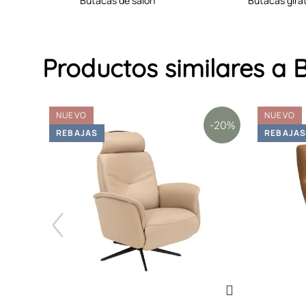
butacas de salon
butacas gira
Productos similares 
NUEVO
NUEVO
-15%
-20%
REBAJAS
REBAJA