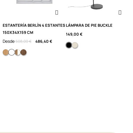
ESTANTERÍA BERLÍN 4 ESTANTES
LÁMPARA DE PIE BUCKLE
S
150X34X159 CM
D
149,00 €
Desde
608,00 €
486,40 €
Negro
Beige
Roble
Blanco puro
Blanco/contraplacado
Nogal