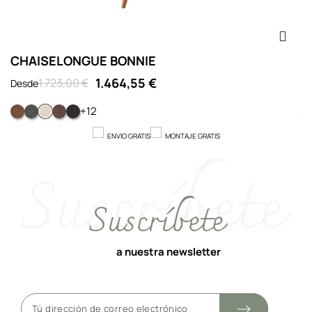
CHAISELONGUE BONNIE
B
1.464,55 €
1.723,00 €
Desde
D
+12
STM 54
STM 97
STM 02
STM 59
STM 99
ENVIO GRATIS
MONTAJE GRATIS
Suscríbete
a nuestra newsletter