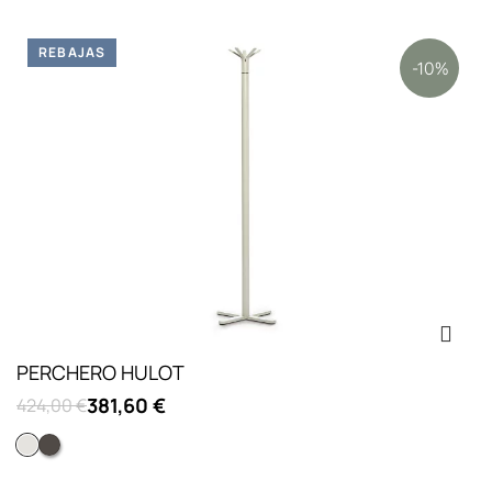
REBAJAS
-10%
PERCHERO HULOT
381,60 €
424,00 €
Blanco ral 9002
Gris ral 7013