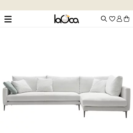
REBAJAS!: Hasta el 40% de descuento en mueble y decoración de dise